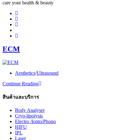
care your health & beauty
ECM
Post
Aesthetics
/
Ultrasound
category:
ECM
Continue Reading
สินค้าและบริการ
Body Analyser
Cryo-lipolysis
Electro /Ionto/Phono
HIFU
IPL
Laser