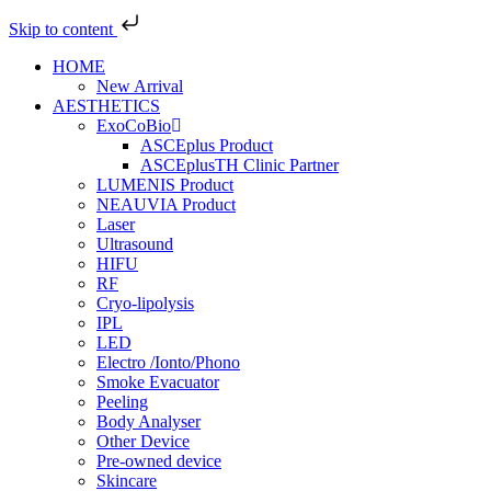
Skip to content
Skip
HOME
to
New Arrival
content
AESTHETICS
ExoCoBio
ASCEplus Product
ASCEplusTH Clinic Partner
LUMENIS Product
NEAUVIA Product
Laser
Ultrasound
HIFU
RF
Cryo-lipolysis
IPL
LED
Electro /Ionto/Phono
Smoke Evacuator
Peeling
Body Analyser
Other Device
Pre-owned device
Skincare