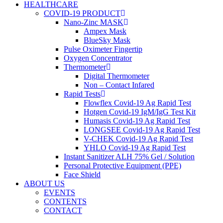
HEALTHCARE
COVID-19 PRODUCT
Nano-Zinc MASK
Ampex Mask
BlueSky Mask
Pulse Oximeter Fingertip
Oxygen Concentrator
Thermometer
Digital Thermometer
Non – Contact Infared
Rapid Tests
Flowflex Covid-19 Ag Rapid Test
Hotgen Covid-19 IgM/IgG Test Kit
Humasis Covid-19 Ag Rapid Test
LONGSEE Covid-19 Ag Rapid Test
V-CHEK Covid-19 Ag Rapid Test
YHLO Covid-19 Ag Rapid Test
Instant Sanitizer ALH 75% Gel / Solution
Personal Protective Equipment (PPE)
Face Shield
ABOUT US
EVENTS
CONTENTS
CONTACT