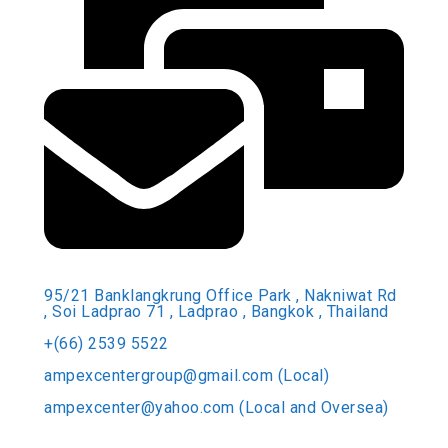
95/21 Banklangkrung Office Park , Nakniwat Rd
, Soi Ladprao 71 , Ladprao , Bangkok , Thailand
+(66) 2539 5522
ampexcentergroup@gmail.com (Local)
ampexcenter@yahoo.com (Local and Oversea)