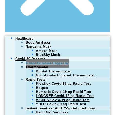
Healthcare
Body Analyser
Nanozinc Mask
Ampex Mask
BlueSky Mask
Covid-19 Product
Pulse Oximeter finger tip
Thermometer
Digital Thermometer
Non -Contact Infared Thermometer
Rapid Tests
Flowflex Covid-19 ag Rapid Test
Hotgen
Humasis Covid-19 ag Rapid Test
LONGSEE Covid-19 ag Rapid Test
V-CHEK Covid-19 ag Rapid Test
YHLO Covid-19 ag Rapid Test
Instant Sanitizer ALH 75% Gel / Solution
Hand Gel Sanitizer