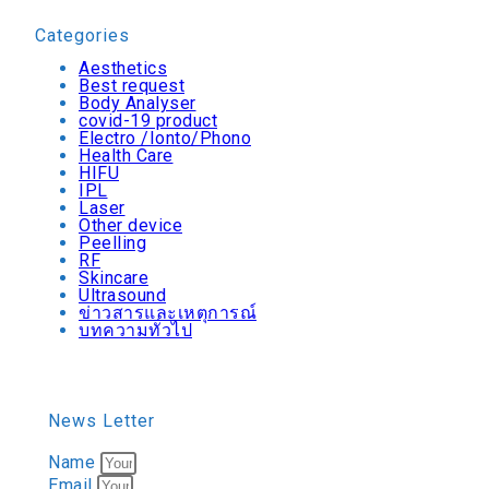
Categories
Aesthetics
Best request
Body Analyser
covid-19 product
Electro /Ionto/Phono
Health Care
HIFU
IPL
Laser
Other device
Peelling
RF
Skincare
Ultrasound
ข่าวสารและเหตุการณ์
บทความทั่วไป
News Letter
Name
Email