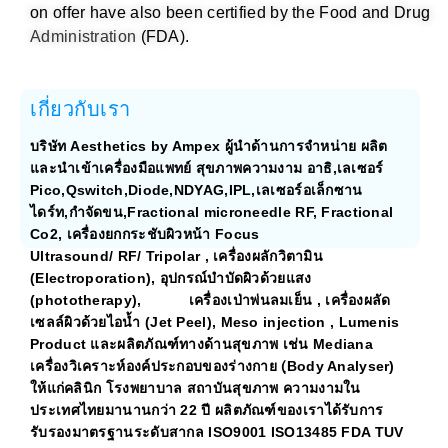
on offer have also been certified by the Food and Drug
Electroporation, Phototherapy, Cold air blower,
Administration
(FDA).
ultrasound/RF/Tripolar facial lifting,
Co2, Enerjet, Qswitch, IPL, Focus
removal, Fractional microneedle RF, Fractional
เกี่ยวกับเรา
Pulse Alexandrite laser, Diode laser hair
including Pico Laser, Q-switch laser, Long
บริษัท Aesthetics by Ampex ผู้นำด้านการจำหน่าย ผลิต
and importer of medical aesthetic devices,
และนำเข้าเครื่องมือแพทย์ สุขภาพความงาม อาธิ,เลเซอร์
Aesthetics by Ampex is a leading manufacturer
Pico,Qswitch,Diode,NDYAG,IPL,เลเซอร์อเล็กซาน
ไดร์ท,กำจัดขน,Fractional microneedle RF, Fractional
ABOUT US
Co2, เครื่องยกกระชับผิวหน้า Focus
Ultrasound/ RF/ Tripolar , เครื่องผลักวิตามิน
(Electroporation), อุปกรณ์บำบัดผิวด้วยแสง
(phototherapy), เครื่องเป่าพ่นลมเย็น , เครื่องผลัด
เซลล์ผิวด้วยไอน้ำ (Jet Peel), Meso injection , Lumenis
Product และผลิตภัณฑ์ทางด้านสุขภาพ เช่น Mediana
เครื่องวิเคราะห์องค์ประกอบของร่างกาย (ฺBody Analyser)
ให้แก่คลินิก โรงพยาบาล สถาบันสุขภาพ ความงามใน
ประเทศไทยมานานกว่า 22 ปี ผลิตภัณฑ์ของเราได้รับการ
รับรองมาตรฐานระดับสากล ISO9001 ISO13485 FDA TUV