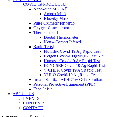
COVID-19 PRODUCT
Nano-Zinc MASK
Ampex Mask
BlueSky Mask
Pulse Oximeter Fingertip
Oxygen Concentrator
Thermometer
Digital Thermometer
Non – Contact Infared
Rapid Tests
Flowflex Covid-19 Ag Rapid Test
Hotgen Covid-19 IgM/IgG Test Kit
Humasis Covid-19 Ag Rapid Test
LONGSEE Covid-19 Ag Rapid Test
V-CHEK Covid-19 Ag Rapid Test
YHLO Covid-19 Ag Rapid Test
Instant Sanitizer ALH 75% Gel / Solution
Personal Protective Equipment (PPE)
Face Shield
ABOUT US
EVENTS
CONTENTS
CONTACT
care your health & beauty