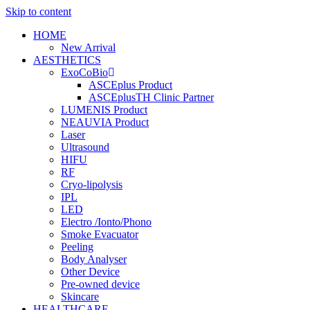
Skip to content
HOME
New Arrival
AESTHETICS
ExoCoBio
ASCEplus Product
ASCEplusTH Clinic Partner
LUMENIS Product
NEAUVIA Product
Laser
Ultrasound
HIFU
RF
Cryo-lipolysis
IPL
LED
Electro /Ionto/Phono
Smoke Evacuator
Peeling
Body Analyser
Other Device
Pre-owned device
Skincare
HEALTHCARE