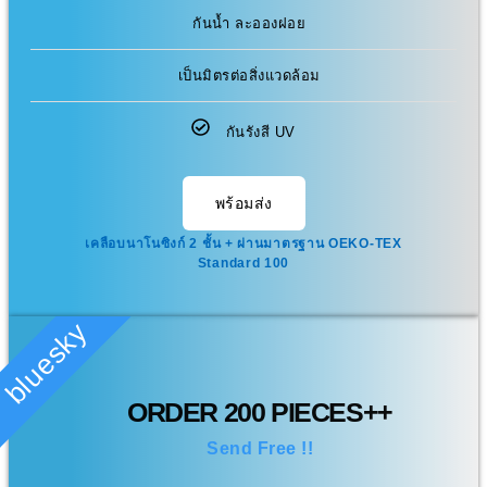
กันน้ำ ละอองฝอย
เป็นมิตรต่อสิ่งแวดล้อม
กันรังสี UV
พร้อมส่ง
เคลือบนาโนซิงก์ 2 ชั้น + ผ่านมาตรฐาน OEKO-TEX
Standard 100
bluesky
ORDER 200 PIECES++
Send Free !!