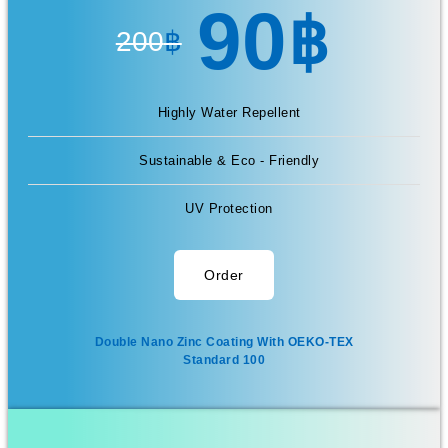
90
฿
200
฿
Highly Water Repellent
Sustainable & Eco - Friendly
UV Protection
Order
Double Nano Zinc Coating With OEKO-TEX
Standard 100