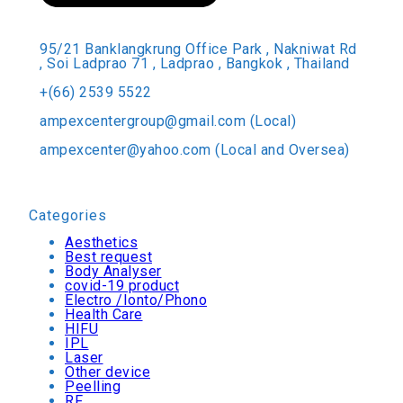
95/21 Banklangkrung Office Park , Nakniwat Rd
, Soi Ladprao 71 , Ladprao , Bangkok , Thailand
+(66) 2539 5522
ampexcentergroup@gmail.com (Local)
ampexcenter@yahoo.com (Local and Oversea)
Categories
Aesthetics
Best request
Body Analyser
covid-19 product
Electro /Ionto/Phono
Health Care
HIFU
IPL
Laser
Other device
Peelling
RF