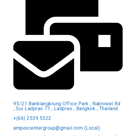
95/21 Banklangkrung Office Park , Nakniwat Rd
, Soi Ladprao 71 , Ladprao , Bangkok , Thailand
+(66) 2539 5522
ampexcentergroup@gmail.com (Local)