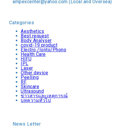
ampexcenter@yahoo.com (Local and Oversea)
Categories
Aesthetics
Best request
Body Analyser
covid-19 product
Electro /Ionto/Phono
Health Care
HIFU
IPL
Laser
Other device
Peelling
RF
Skincare
Ultrasound
ข่าวสารและเหตุการณ์
บทความทั่วไป
News Letter