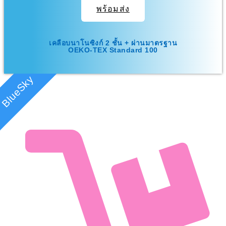
พร้อมส่ง
เคลือบนาโนซิงก์ 2 ชั้น + ผ่านมาตรฐาน
OEKO-TEX Standard 100
BlueSky