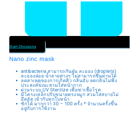
Start Shopping
Nano zinc mask
antibacteria สามารถกันฝุ่น ละออง (droplets)
ละอองฝอย น้ำลายต่างๆ ไม่สามารถซึมผ่านได้
ลดสาเหตุของการเกิดสิว กลิ่นอับ ลดกลิ่นไม่พึง
ประสงค์ขณะสวมใส่หน้ากาก
ผ่านระบบ UV Sterilize เพื่อฆ่าเชื้อโรค
มีโครงเหล็กปรับขนาดตรงจมูก สวมใส่สบายไม่
อึดอัด เข้ากับทุกใบหน้า
ซักได้ มากกว่า 30 – 100 ครั้ง * จำนวนครั้งขึ้น
อยู่กับการใช้งาน