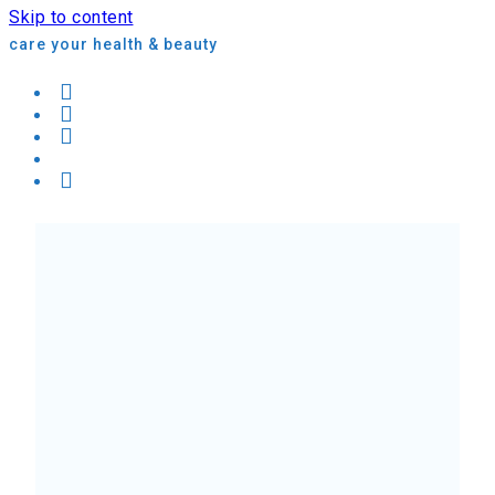
Skip to content
care your health & beauty
Best Quality





Rated 5 out of 5
หน้ากากผ้านาโนซิงค์ + แบมบู