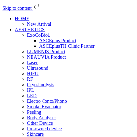
Skip to content
Skip
HOME
to
New Arrival
content
AESTHETICS
ExoCoBio
ASCEplus Product
ASCEplusTH Clinic Partner
LUMENIS Product
NEAUVIA Product
Laser
Ultrasound
HIFU
RF
Cryo-lipolysis
IPL
LED
Electro /Ionto/Phono
Smoke Evacuator
Peeling
Body Analyser
Other Device
Pre-owned device
Skincare