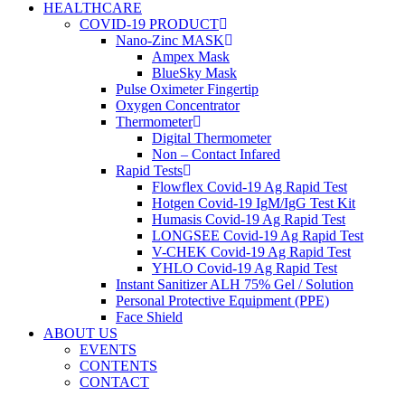
HEALTHCARE
COVID-19 PRODUCT
Nano-Zinc MASK
Ampex Mask
BlueSky Mask
Pulse Oximeter Fingertip
Oxygen Concentrator
Thermometer
Digital Thermometer
Non – Contact Infared
Rapid Tests
Flowflex Covid-19 Ag Rapid Test
Hotgen Covid-19 IgM/IgG Test Kit
Humasis Covid-19 Ag Rapid Test
LONGSEE Covid-19 Ag Rapid Test
V-CHEK Covid-19 Ag Rapid Test
YHLO Covid-19 Ag Rapid Test
Instant Sanitizer ALH 75% Gel / Solution
Personal Protective Equipment (PPE)
Face Shield
ABOUT US
EVENTS
CONTENTS
CONTACT