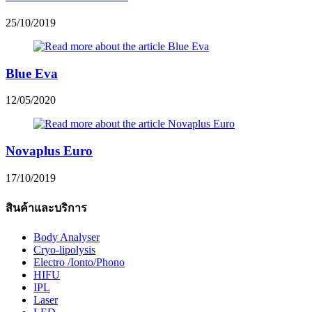
25/10/2019
Blue Eva
12/05/2020
Novaplus Euro
17/10/2019
สินค้าและบริการ
Body Analyser
Cryo-lipolysis
Electro /Ionto/Phono
HIFU
IPL
Laser