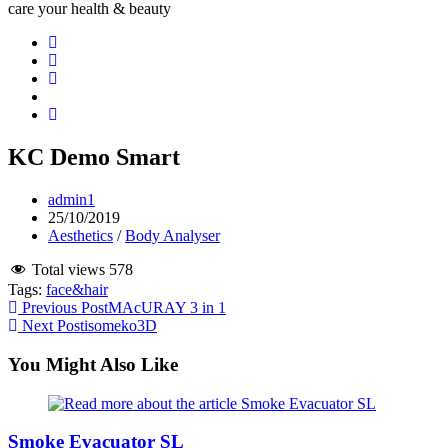
care your health & beauty
KC Demo Smart
Post
admin1
author:
Post
25/10/2019
published:
Post
Aesthetics
/
Body Analyser
category:
Total views
578
Tags
:
face&hair
Read
Previous Post
MAcURAY 3 in 1
Next Post
isomeko3D
more
articles
You Might Also Like
Smoke Evacuator SL