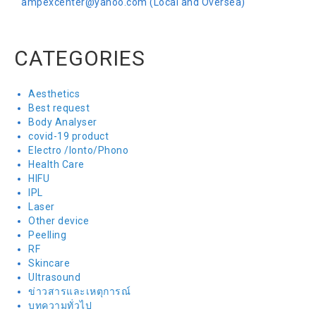
ampexcenter@yahoo.com (Local and Oversea)
CATEGORIES
Aesthetics
Best request
Body Analyser
covid-19 product
Electro /Ionto/Phono
Health Care
HIFU
IPL
Laser
Other device
Peelling
RF
Skincare
Ultrasound
ข่าวสารและเหตุการณ์
บทความทั่วไป