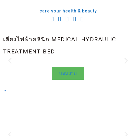
care your health & beauty
เตียงไฟฟ้าคลินิก MEDICAL HYDRAULIC
TREATMENT BED
Medical Hydraulic Treatment Bed
สอบถาม
รับน้ำหนักสูงสุด 200 KG ทำความสะอาดง่าย