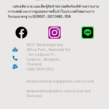
เอซเธติค บาย แอมเพ็ค ผู้จัดจำหน่ายผลิตภัณฑ์ด้านความงาม
การแพทย์ และการดูแลสุขภาพชั้นนำในประเทศไทยผ่านการ
รับรองมาตรฐาน ISO9001 , ISO13485 , FDA
95/21 Banklangkrung
Office Park , Nakniwat Rd
, Soi Ladprao 71 ,
Ladprao , Bangkok ,
Thailand
+(66) 2539 5522
ampexcentergroup@gmail.com (Local)
ampexcenter@yahoo.com (Local and
Oversea)