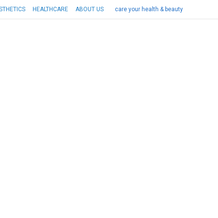
STHETICS
HEALTHCARE
ABOUT US
care your health & beauty