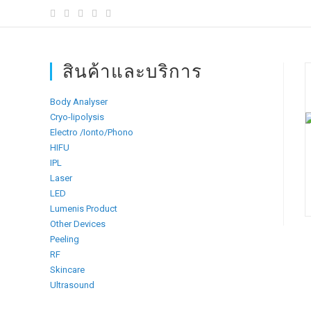
content
สินค้าและบริการ
Body Analyser
Cryo-lipolysis
Electro /Ionto/Phono
HIFU
IPL
Laser
LED
Lumenis Product
Other Devices
Peeling
RF
Skincare
Ultrasound