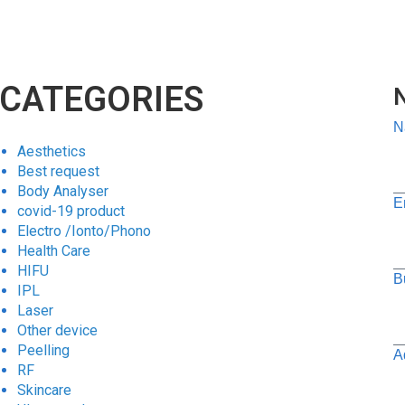
CATEGORIES
N
Aesthetics
Best request
Body Analyser
E
covid-19 product
Electro /Ionto/Phono
Health Care
HIFU
B
IPL
Laser
Other device
Peelling
A
RF
Skincare