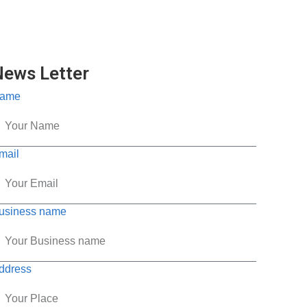
News Letter
ame
mail
usiness name
ddress