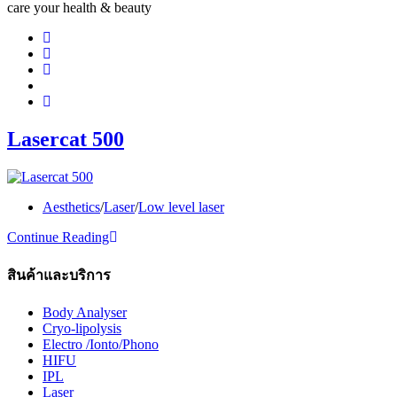
care your health & beauty
Lasercat 500
Post
Aesthetics
/
Laser
/
Low level laser
category:
Lasercat
Continue Reading
500
สินค้าและบริการ
Body Analyser
Cryo-lipolysis
Electro /Ionto/Phono
HIFU
IPL
Laser