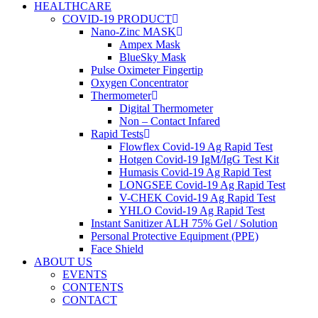
HEALTHCARE
COVID-19 PRODUCT
Nano-Zinc MASK
Ampex Mask
BlueSky Mask
Pulse Oximeter Fingertip
Oxygen Concentrator
Thermometer
Digital Thermometer
Non – Contact Infared
Rapid Tests
Flowflex Covid-19 Ag Rapid Test
Hotgen Covid-19 IgM/IgG Test Kit
Humasis Covid-19 Ag Rapid Test
LONGSEE Covid-19 Ag Rapid Test
V-CHEK Covid-19 Ag Rapid Test
YHLO Covid-19 Ag Rapid Test
Instant Sanitizer ALH 75% Gel / Solution
Personal Protective Equipment (PPE)
Face Shield
ABOUT US
EVENTS
CONTENTS
CONTACT