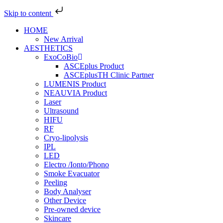
Skip to content
Skip
HOME
to
New Arrival
content
AESTHETICS
ExoCoBio
ASCEplus Product
ASCEplusTH Clinic Partner
LUMENIS Product
NEAUVIA Product
Laser
Ultrasound
HIFU
RF
Cryo-lipolysis
IPL
LED
Electro /Ionto/Phono
Smoke Evacuator
Peeling
Body Analyser
Other Device
Pre-owned device
Skincare