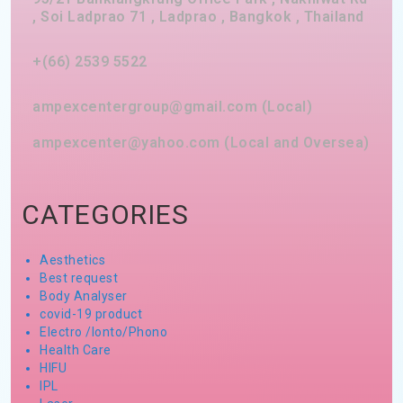
, Soi Ladprao 71 , Ladprao , Bangkok , Thailand
+(66) 2539 5522
ampexcentergroup@gmail.com (Local)
ampexcenter@yahoo.com (Local and Oversea)
CATEGORIES
Aesthetics
Best request
Body Analyser
covid-19 product
Electro /Ionto/Phono
Health Care
HIFU
IPL