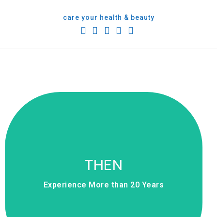
care your health & beauty
THEN
NOW
We have partners in Asia and overseas
who are ready to advance the field of
Experience More than 20 Years
beauty, aesthetics and healthcare.