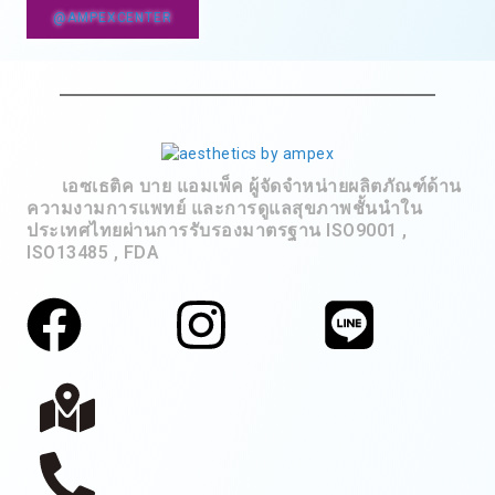
@AMPEXCENTER
เอซเธติค บาย แอมเพ็ค ผู้จัดจำหน่ายผลิตภัณฑ์ด้าน
ความงามการแพทย์ และการดูแลสุขภาพชั้นนำใน
ประเทศไทยผ่านการรับรองมาตรฐาน ISO9001 ,
ISO13485 , FDA