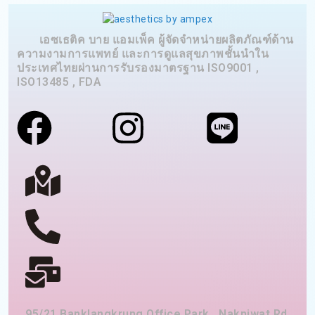
เอซเธติค บาย แอมเพ็ค ผู้จัดจำหน่ายผลิตภัณฑ์ด้าน
ความงามการแพทย์ และการดูแลสุขภาพชั้นนำใน
ประเทศไทยผ่านการรับรองมาตรฐาน ISO9001 ,
ISO13485 , FDA
95/21 Banklangkrung Office Park , Nakniwat Rd