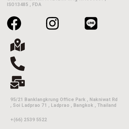
ISO13485 , FDA
95/21 Banklangkrung Office Park , Nakniwat Rd
, Soi Ladprao 71 , Ladprao , Bangkok , Thailand
+(66) 2539 5522