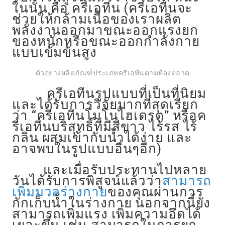
ในนั้น คือ ครีเอทีน (ครีเอทีนจะ
ช่วยให้กล้ามเนื้อของเราผลิต
พลังงานออกมาขณะออกแรงยก
ของหนักหรือขณะออกกำลังกาย
แบบเข้มข้นสูง
ตัวอย่างผลิตภัณฑ์ประเภทครีเอทีนตามท้องตลาด
ครีเอทีนรูปแบบที่เป็นที่นิยม
และได้รับการวิจัยมากที่สุดเรียก
ว่า “ครีเอทีนโมโนไฮเดรต” หรือค
รีเอทีนบริสุทธิ์ที่มีสีขาว ไร้รส ไร้
กลิ่น ผสมเข้ากับน้ำได้ง่าย และ
อาจพบในรูปแบบอื่นๆอีก)
และเมื่อรับประทานไปหลาย
วันได้รับการพิสูจน์แล้วว่า
สามารถ
เพิ่มมวลร่างกาย
ของคุณผ่านการ
กักเก็บน้ำในร่างกาย นอกจากนี้ยัง
สามารถเพิ่มแรง เพิ่มความอึดได้