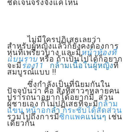
ชัดเจนจริงจังแค่ไหน
ไม่มีใครปฏิเสธเลยว่า
สำหรับผู้หญิงแล้วก็ยังคงต้องการ
หุ่นที่เพรียวบาง และมี
หน้าท้องที่
แบนราบ
หรือ ถ้าเป็นไปได้ก็อยาก
จะมี
ร่อง11
กล้ามเนื้อในผู้หญิง
ที่
สมบูรณ์แบบ !!
ซึ่งกำลังเป็นที่นิยมกันใน
ปัจจุบันว่า คือ สิ่งที่สาวๆหลายคน
ปรารถนาอยากได้อยากมี ส่วน
ผู้ชายเอง ก็ไม่ปฏิเสธที่จะมี
กล้าม
แขน หน้าอก
ล่ำ
กระชับได้สัดส่วน
รวมไปถึงการมี
ซิกแพค
แน่นๆ
เช่น
เดียวกัน