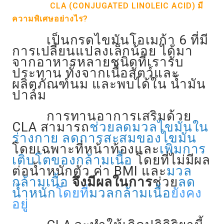
CLA
(CONJUGATED LINOLEIC ACID)
มี
ความพิเศษอย่างไร
?
เป็นกรดไขมันโอเมก้า 6 ที่มี
การเปลี่ยนแปลงเล็กน้อย ได้มา
จากอาหารหลายชนิดที่เรารับ
ประทาน ทั้งจากเนื้อสัตว์และ
ผลิตภัณฑ์นม และพบได้ใน น้ำมัน
ปาล์ม
การทานอาการเสริมด้วย
CLA สามารถ
ช่วยลดมวลไขมันใน
ร่างกาย
ลดการสะสมของไขมัน
โดยเฉพาะที่หน้าท้องและ
เพิ่มการ
เติบโตของกล้ามเนื้อ
โดยที่ไม่มีผล
ต่อน้ำหนักตัว ค่า BMI และ
มวล
กล้ามเนื้อ
จึงมีผลในการ
ช่วย
ลด
น้ำหนัก
โดยที่
มวลกล้ามเนื้อ
ยังคง
อยู่