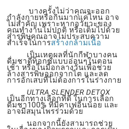
บางครั้งไม่ว่าคุณจะออก
กำลังกายหรือกินมากแค่ไหน อาจ
ไม่สำคัญ เพราะหากอวัยวะของ
คุณทำงานไม่ปกติ หรือเต็มไปด้วย
สารพิษคุณอาจไม่ประสบความ
สำเร็จในการ
สร้างกล้ามเนื้อ
เป็นเหตุผลที่นักกีฬาบางคน
ดื่มชาดีท็อกซ์แบบอ่อนๆในตอน
เช้า หรือในมื้อกลางวันเพื่อช่วย
ล้างสารพิษออกจากไต และลด
การอักเสบที่ไม่ต้องการในร่างกาย
ULTRA SLENDER DETOX
เป็นอีกทางเลือกที่ดี ในการเลือก
ดื่มชา100% ที่มีคาเฟอีนน้อย และ
อาจมีสมุนไพรร่วมด้วย
นอกจากนี้ยังสามารถช่วย