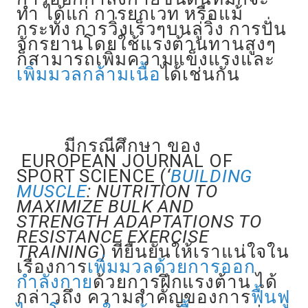
ทำ ได้แก่ การยกเวท หรือแม้
กระทั่ง การวิ่งเร็วๆบนลู่วิ่ง การปั่น
จักรยานโดยใช้แรงต้านทานสูงๆ
ก็สามารถเพิ่มความแข็งแรงและ
เพิ่มมวลกล้ามเนื้อ
ได้เช่นกัน
มีกรณีศึกษา ของ
EUROPEAN JOURNAL OF
SPORT SCIENCE (
‘
BUILDING
MUSCLE
: NUTRITION TO
MAXIMIZE BULK AND
STRENGTH ADAPTATIONS TO
RESISTANCE EXERCISE
TRAINING
) ที่ยืนยันให้เราแน่ใจใน
เรื่องการ
เพิ่มมวลด้วยการออก
กำลังกาย
ด้วยการฝึกแรงต้าน ได้
กล่าวถึง ความสำคัญของการ
ฟื้นฟู