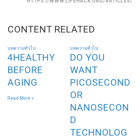
HTTPS://WWW.LIFEHACK.ORG/ARTICLES/
CONTENT RELATED
บทความทั่วไป
บทความทั่วไป
4HEALTHY
DO YOU
BEFORE
WANT
AGING
PICOSECOND
OR
Read More »
NANOSECON
D
TECHNOLOG