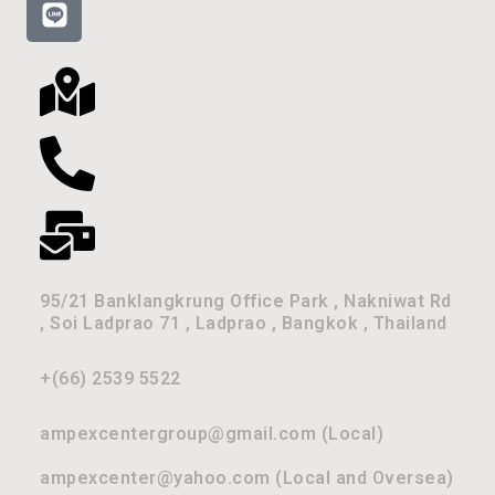
95/21 Banklangkrung Office Park , Nakniwat Rd
, Soi Ladprao 71 , Ladprao , Bangkok , Thailand
+(66) 2539 5522
ampexcentergroup@gmail.com (Local)
ampexcenter@yahoo.com (Local and Oversea)