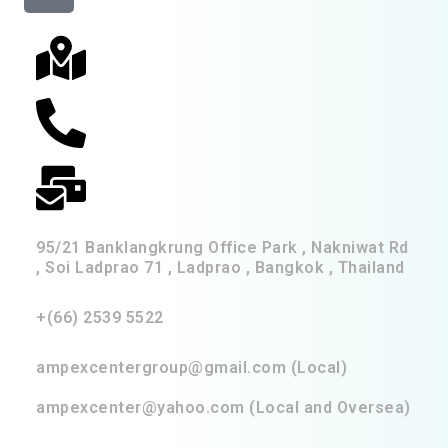
95/21 Banklangkrung Office Park , Nakniwat Rd
, Soi Ladprao 71 , Ladprao , Bangkok , Thailand
+(66) 2539 5522
ampexcentergroup@gmail.com (Local)
ampexcenter@yahoo.com (Local and Oversea)