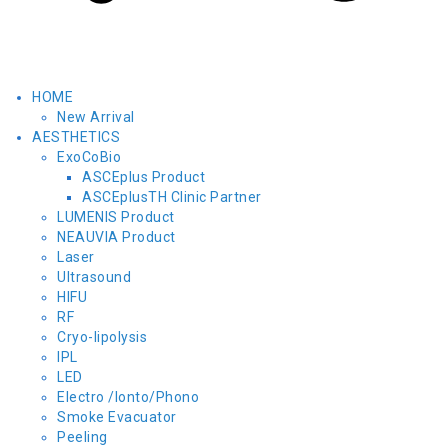
HOME
New Arrival
AESTHETICS
ExoCoBio
ASCEplus Product
ASCEplusTH Clinic Partner
LUMENIS Product
NEAUVIA Product
Laser
Ultrasound
HIFU
RF
Cryo-lipolysis
IPL
LED
Electro /Ionto/Phono
Smoke Evacuator
Peeling