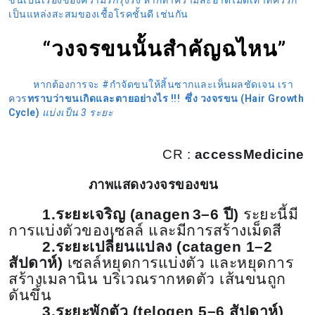
ขนเป็นเรื่องของความรกรุงรัง หากทำความสะอาดไม่ดีเท่าที่ควรก็
เป็นแหล่งสะสมของเชื้อโรคชั้นดี เช่นกัน
“วงจรขนนั้นสำคัญฉไหน”
หากต้องการจะ #กำจัดขนให้สิ้นซากและเห็นผลชัดเจน เรา
ควร
ทราบว่าขนเกิดและตายอย่างไร
!!! ซึ่ง
วงจรขน
(
Hair Growth
Cycle
)
แบ่งเป็น
3 ระยะ
C
R :
accessMedicine
ภาพแสดงวงจรของขน
1
.ระยะเจริญ (
anagen
3
–
6
ปี
)
ระยะนี้มี
การแบ่งตัวของเซลล์ และมีการสร้างเม็ดสี
2
.ระยะเปลี่ยนแปลง (
catagen
1
–
2
สัปดาห์
)
เซลล์หยุดการแบ่งตัว และหยุดการ
สร้างเมลานิน บริเวณรากหดตัว เส้นขนถูก
ดันขึ้น
3
.ระยะพักตัว (
telogen
5
–
6
สัปดาห์
)