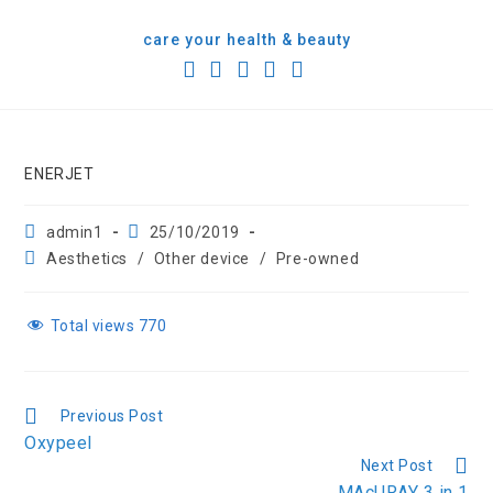
content
care your health & beauty
ENERJET
admin1
25/10/2019
Aesthetics
/
Other device
/
Pre-owned
Total views
770
Previous Post
Oxypeel
Next Post
MAcURAY 3 in 1